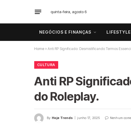
quinta-feira, agosto 6
NEGÓCIOS E FINANÇAS
LIFESTYLE
Home
»
Anti RP Significado: Desmistificando Termos Essenci
CULTURA
Anti RP Significa
do Roleplay.
By
Hoje Trends
junho 17, 2025
Nenhum come