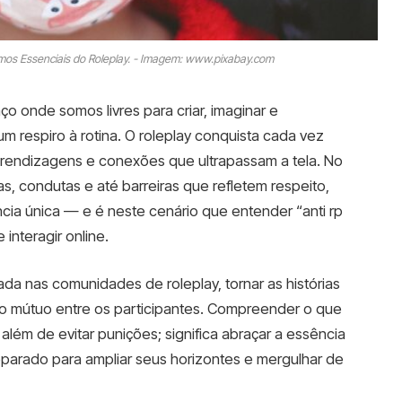
ermos Essenciais do Roleplay. - Imagem: www.pixabay.com
 onde somos livres para criar, imaginar e
m respiro à rotina. O roleplay conquista cada vez
rendizagens e conexões que ultrapassam a tela. No
s, condutas e até barreiras que refletem respeito,
cia única — e é neste cenário que entender “anti rp
 interagir online.
ada nas comunidades de roleplay, tornar as histórias
ito mútuo entre os participantes. Compreender o que
 além de evitar punições; significa abraçar a essência
Preparado para ampliar seus horizontes e mergulhar de