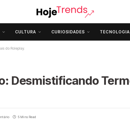
CULTURA
CURIOSIDADES
TECNOLOGIA
ais do Roleplay.
do: Desmistificando Term
ntário
5 Mins Read