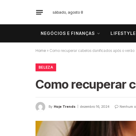
sábado, agosto 8
NEGÓCIOS E FINANÇAS
LIFESTYLE
Home
»
Como recuperar cabelos danificados após o verão
BELEZA
Como recuperar c
By
Hoje Trends
dezembro 16, 2024
Nenhum c