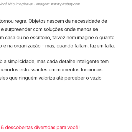
e Você Não Imaginava! - Imagem: www.pixabay.com
se tornou regra. Objetos nascem da necessidade de
tina e surpreender com soluções onde menos se
m casa ou no escritório, talvez nem imagine o quanto
to e na organização – mas, quando faltam, fazem falta.
 a simplicidade, mas cada detalhe inteligente tem
r períodos estressantes em momentos funcionais
les que ninguém valoriza até perceber o vazio
8 descobertas divertidas para você!