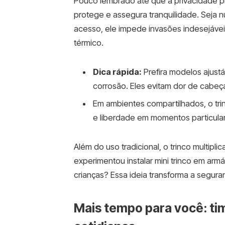
Pouco lembrado até que a privacidade prec
protege e assegura tranquilidade. Seja 
acesso, ele impede invasões indesejáveis
térmico.
Dica rápida:
Prefira modelos ajustáv
corrosão. Eles evitam dor de cabeç
Em ambientes compartilhados, o tr
e liberdade em momentos particula
Além do uso tradicional, o trinco multiplic
experimentou instalar mini trinco em arm
crianças? Essa ideia transforma a segura
Mais tempo para você: tim