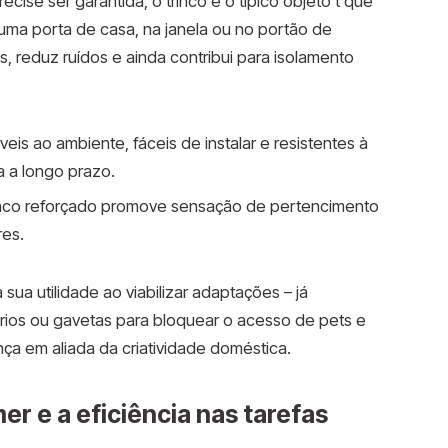
ise ser garantida, o trinco é o típico objeto t que
numa porta de casa, na janela ou no portão de
, reduz ruídos e ainda contribui para isolamento
eis ao ambiente, fáceis de instalar e resistentes à
a a longo prazo.
inco reforçado promove sensação de pertencimento
res.
a sua utilidade ao viabilizar adaptações – já
ários ou gavetas para bloquear o acesso de pets e
nça em aliada da criatividade doméstica.
er e a eficiência nas tarefas