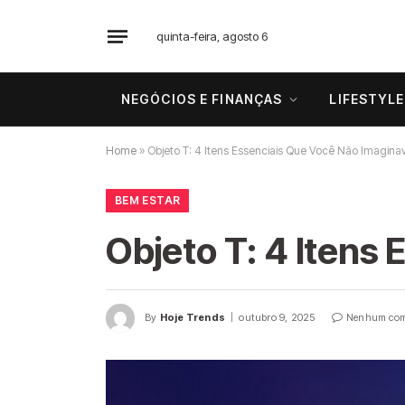
quinta-feira, agosto 6
NEGÓCIOS E FINANÇAS
LIFESTYLE
Home
»
Objeto T: 4 Itens Essenciais Que Você Não Imagina
BEM ESTAR
Objeto T: 4 Itens
By
Hoje Trends
outubro 9, 2025
Nenhum com