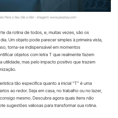
iais Para o Seu Dia a Dia! - Imagem: www.pixabay.com
rte da rotina de todos, e, muitas vezes, são os
ia. Um objeto pode parecer simples à primeira vista,
uso, torna-se indispensável em momentos
entificar objetos com letra T que realmente fazem
 utilidade, mas pelo impacto positivo que trazem
anização.
rística tão específica quanto a inicial “T” é uma
jetos ao redor. Seja em casa, no trabalho ou no lazer,
o consigo mesmo. Descubra agora quais itens não
ote sugestões valiosas para transformar sua rotina.