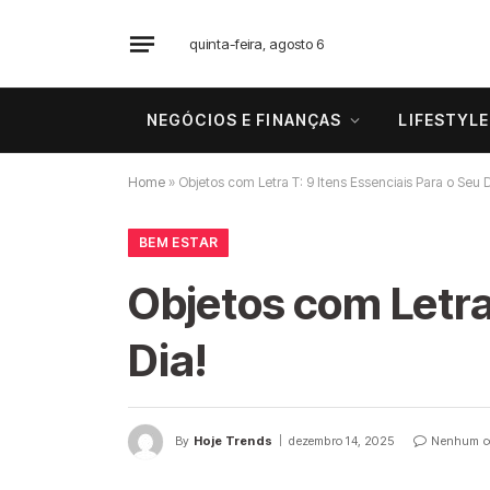
quinta-feira, agosto 6
NEGÓCIOS E FINANÇAS
LIFESTYLE
Home
»
Objetos com Letra T: 9 Itens Essenciais Para o Seu D
BEM ESTAR
Objetos com Letra 
Dia!
By
Hoje Trends
dezembro 14, 2025
Nenhum c