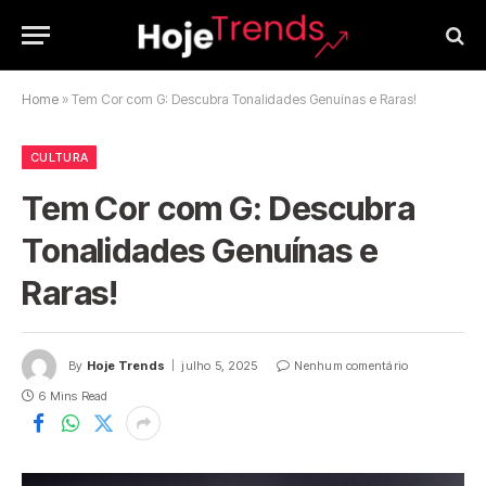
Home
»
Tem Cor com G: Descubra Tonalidades Genuínas e Raras!
CULTURA
Tem Cor com G: Descubra
Tonalidades Genuínas e
Raras!
By
Hoje Trends
julho 5, 2025
Nenhum comentário
6 Mins Read