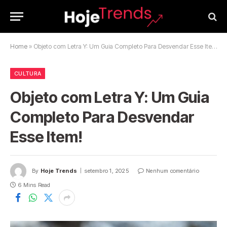
Home
»
Objeto com Letra Y: Um Guia Completo Para Desvendar Esse Item!
CULTURA
Objeto com Letra Y: Um Guia
Completo Para Desvendar
Esse Item!
By
Hoje Trends
setembro 1, 2025
Nenhum comentário
6 Mins Read