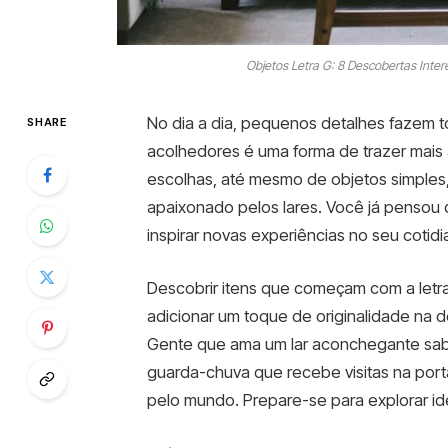
Objetos Letra G: 8 Descobertas Int
No dia a dia, pequenos detalhes fazem t
SHARE
acolhedores é uma forma de trazer mais al
escolhas, até mesmo de objetos simples, 
apaixonado pelos lares. Você já pensou 
inspirar novas experiências no seu cotid
Descobrir itens que começam com a letra
adicionar um toque de originalidade na d
Gente que ama um lar aconchegante sa
guarda-chuva que recebe visitas na por
pelo mundo. Prepare-se para explorar ide