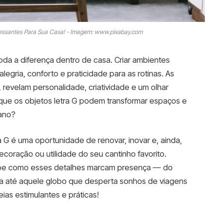
eressantes Para Sua Casa! - Imagem: www.pixabay.com
oda a diferença dentro de casa. Criar ambientes
egria, conforto e praticidade para as rotinas. As
revelam personalidade, criatividade e um olhar
que os objetos letra G podem transformar espaços e
iano?
 G é uma oportunidade de renovar, inovar e, ainda,
ecoração ou utilidade do seu cantinho favorito.
be como esses detalhes marcam presença — do
ta até aquele globo que desperta sonhos de viagens
ias estimulantes e práticas!