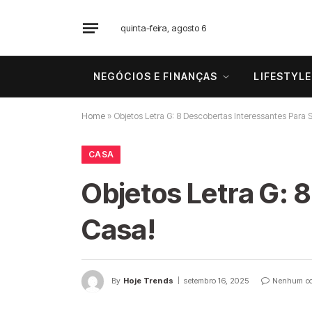
quinta-feira, agosto 6
NEGÓCIOS E FINANÇAS
LIFESTYLE
Home
»
Objetos Letra G: 8 Descobertas Interessantes Para 
CASA
Objetos Letra G: 
Casa!
By
Hoje Trends
setembro 16, 2025
Nenhum co